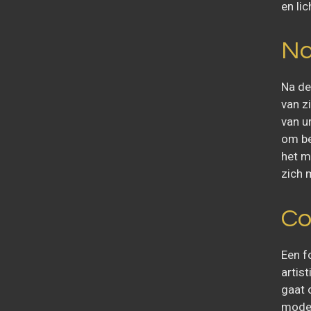
en li
Na
Na de
van zi
van ur
om be
het m
zich 
Co
Een f
artist
gaat 
moder