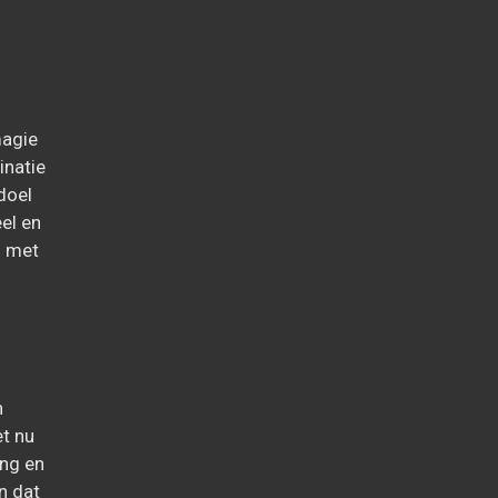
magie
inatie
doel
el en
s met
n
et nu
ing en
n dat