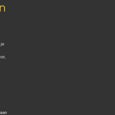
n
 je
or,
 aan