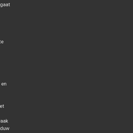
 gaat
te
 en
et
vaak
haduw