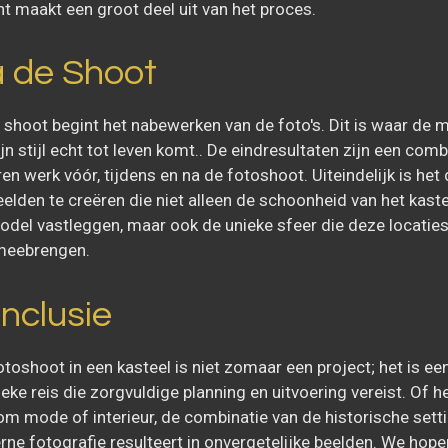
cht maakt een groot deel uit van het proces.
 de Shoot
 shoot begint het nabewerken van de foto's. Dit is waar de 
jn stijl echt tot leven komt.. De eindresultaten zijn een comb
en werk vóór, tijdens en na de fotoshoot. Uiteindelijk is het 
elden te creëren die niet alleen de schoonheid van het kaste
odel vastleggen, maar ook de unieke sfeer die deze locatie
meebrengen.
nclusie
otoshoot in een kasteel is niet zomaar een project; het is ee
ieke reis die zorgvuldige planning en uitvoering vereist. Of h
om mode of interieur, de combinatie van de historische sett
ne fotografie resulteert in onvergetelijke beelden. We hope