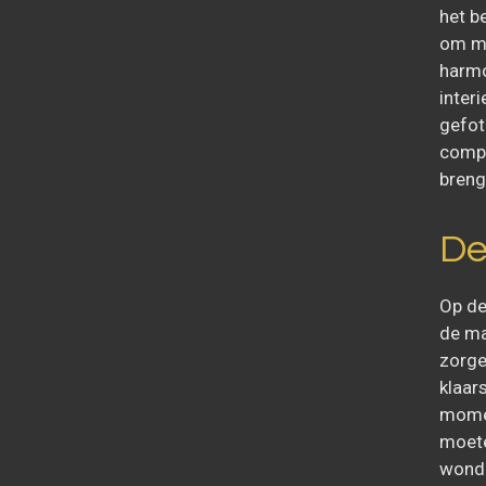
het b
om mo
harmo
inter
gefot
compo
breng
De
Op de
de ma
zorge
klaar
momen
moete
wonde