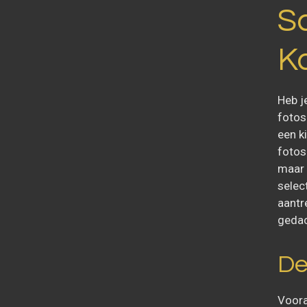
S
K
Heb j
fotos
een k
fotos
maar 
select
aantre
gedac
De
Voora