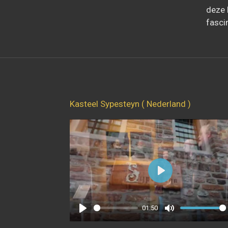
deze 
fasci
Kasteel Sypesteyn ( Nederland )
P
l
01:50
a
P
M
y