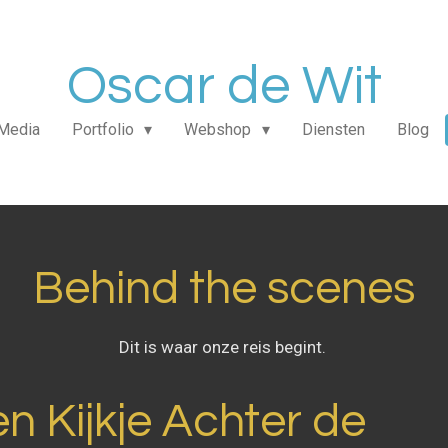
Oscar de Wit
Media
Portfolio
Webshop
Diensten
Blog
Behind the scenes
Dit is waar onze reis begint.
n Kijkje Achter de