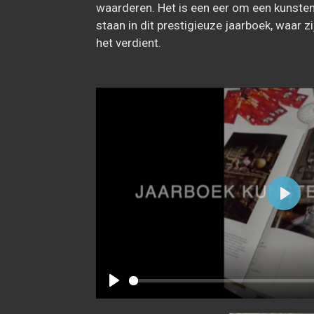
waarderen. Het is een eer om een kunsten
staan in dit prestigieuze jaarboek, waar z
het verdient.
P
l
a
y
P