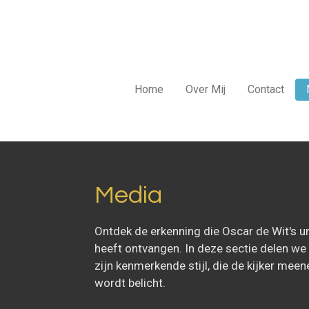
Ga
direct
naar
de
hoofdinhoud
Home
Over Mij
Contact
Media
Ontdek de erkenning die Oscar de Wit's u
heeft ontvangen. In deze sectie delen we 
zijn kenmerkende stijl, die de kijker meen
wordt belicht.