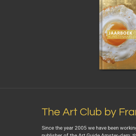
l
a
y
The Art Club by Fra
Since the year 2005 we have been working
publisher of the Art Guide Amster-dam, th