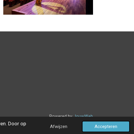
Powered by
JouwWeb
en. Door op
Afwijzen
Accepteren