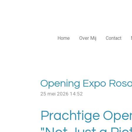
Ga
direct
naar
de
hoofdinhoud
Home
Over Mij
Contact
Opening Expo Rosa
25 mei 2026
14:52
Prachtige Ope