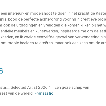
een interieur- en modelshoot te doen in het prachtige Kaste
enis, bood de perfecte achtergrond voor mijn creatieve proje
ar ook de uitdagingen en vreugden die komen kijken bij het
uthentieke meubels en kunstwerken, inspireerde me om de esth
kheden, en ik voelde eenzelfde gevoel van verwondering als
d om mooie beelden te creëren, maar ook een kans om de arc
6
ta....
Selected Artist 2026 ".....Een gezelschap van
 rest van de wereld.
.Fransastic