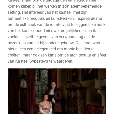
kasteel, maar ook de uitdagingen en vreugden die
komen kijken bij het werken in zo’n adembenemende
setting. Het interieur van het kasteel, met zijn
authentieke meubels en kunstwerken, inspireerde me
om de esthetiek van de ruimte vast te leggen.Elke hoek
van het kasteel bood nieuwe mogelijkheden, en ik
voelde eenzelfde gevoel van verwondering als de
bezoekers van dit bijzondere gebouw. De shoot was
niet alleen een gelegenheid om mooie beelden te
creëren, maar ook een kans om de architectuur en sfeer
van Kasteel Sypesteyn te waarderen.