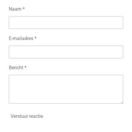
n
e
n
u
Naam *
l
l
s
c
E-mailadres *
r
e
e
Bericht *
n
Verstuur reactie