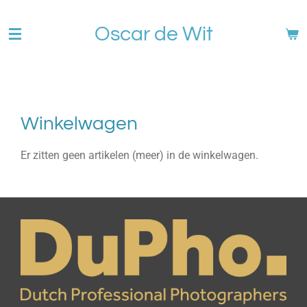
Ga
Oscar de Wit
direct
naar
de
hoofdinhoud
Winkelwagen
Er zitten geen artikelen (meer) in de winkelwagen.