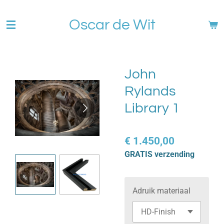
Ga
Oscar de Wit
direct
naar
de
hoofdinhoud
John
Rylands
Library 1
€ 1.450,00
GRATIS verzending
Adruik materiaal