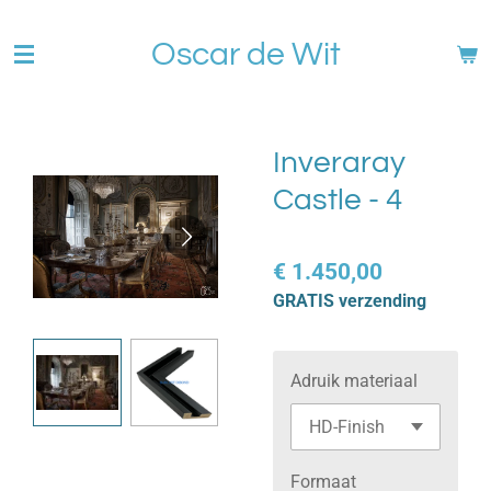
Ga
Oscar de Wit
direct
naar
de
hoofdinhoud
Inveraray
Castle - 4
€ 1.450,00
GRATIS verzending
Adruik materiaal
Formaat