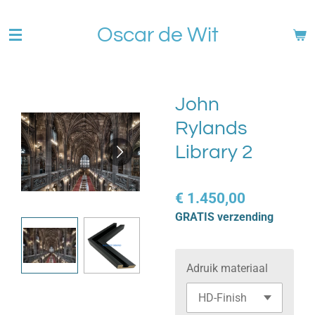
Ga
Oscar de Wit
direct
naar
de
hoofdinhoud
John
Rylands
Library 2
€ 1.450,00
GRATIS verzending
Adruik materiaal