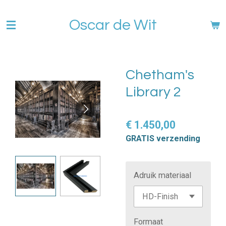
Ga
Oscar de Wit
direct
naar
de
hoofdinhoud
Chetham's
Library 2
€ 1.450,00
GRATIS verzending
Adruik materiaal
Formaat